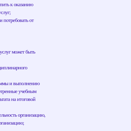
упить к оказанию
слуг;
и потребовать от
услуг может быть
сциплинарного
раммы и выполнению
мотренные учебным
ьтата на итоговой
ельность организацию,
рганизацию;