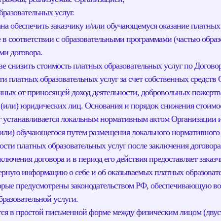
бразовательных услуг.
зана обеспечить заказчику и/или обучающемуся оказание платных
е в соответствии с образовательными программами (частью обра
ми договора.
ве снизить стоимость платных образовательных услуг по Догово
и платных образовательных услуг за счет собственных средств 
енных от приносящей доход деятельности, добровольных пожерт
 (или) юридических лиц. Основания и порядок снижения стоимо
г устанавливается локальным нормативным актом Организации и
(или) обучающегося путем размещения локального нормативного а
ости платных образовательных услуг после заключения договора 
аключения договора и в период его действия предоставляет заказ
рную информацию о себе и об оказываемых платных образовате
торые предусмотрены законодательством РФ, обеспечивающую в
бразовательной услуги.
ется в простой письменной форме между физическим лицом (двус