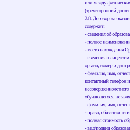
или между физически
(трехсторонний догово
2.8. Договор на оказа
содержит:
- сведения об образов
- полное наименовани
- место нахождения О
- сведения о лицензи
органа, номер и дата 
- фамилия, имя, отчес
контактный телефон и 
несовершеннолетнего 
обучающегося, не явля
- фамилия, имя, отчес
- права, обязанности 
- полная стоимость об
- вид/подвид образов