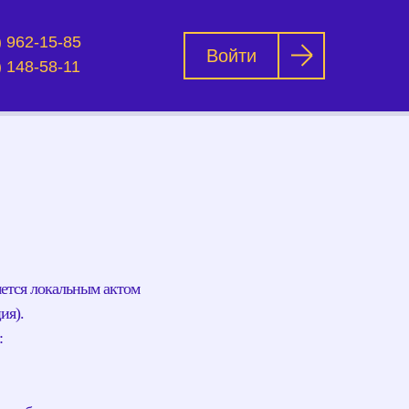
) 962-15-85
Войти
Войти
) 148-58-11
яется локальным актом
ия).
: