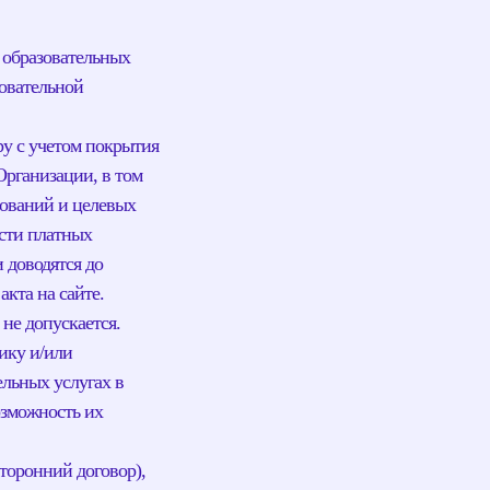
 образовательных
зовательной
ру с учетом покрытия
Организации, в том
вований и целевых
сти платных
 доводятся до
кта на сайте.
не допускается.
чику и/или
льных услугах в
озможность их
торонний договор),