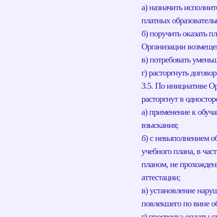
а) назначить исполни
платных образовательн
б) поручить оказать п
Организации возмещен
в) потребовать умень
г) расторгнуть договор
3.5. По инициативе О
расторгнут в односто
а) применение к обуч
взыскания;
б) с невыполнением 
учебного плана, в ча
планом, не прохождени
аттестации;
в) установление нару
повлекшего по вине о
г) просрочка оплаты с