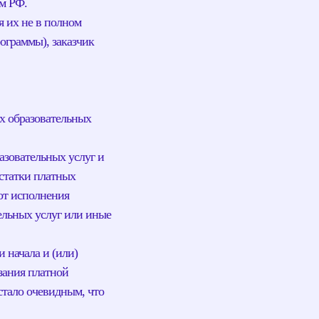
м РФ.
я их не в полном
ограммы), заказчик
х образовательных
разовательных услуг и
остатки платных
 от исполнения
ельных услуг или иные
 начала и (или)
зания платной
стало очевидным, что