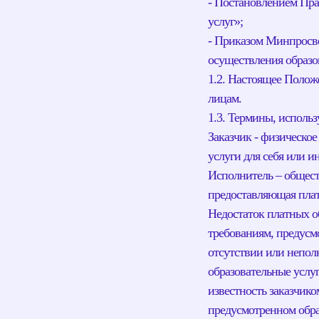
- Постановлением Пра
услуг»;
- Приказом Минпросве
осуществления образо
1.2. Настоящее Полож
лицам.
1.3. Термины, исполь
Заказчик - физическо
услуги для себя или и
Исполнитель – общест
предоставляющая плат
Недостаток платных о
требованиям, предусм
отсутствии или непол
образовательные услу
известность заказчико
предусмотренном обра