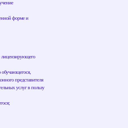
учение
менной форме и
ие лицензирующего
о обучающегося,
конного представителя
ельных услуг в пользу
гося;