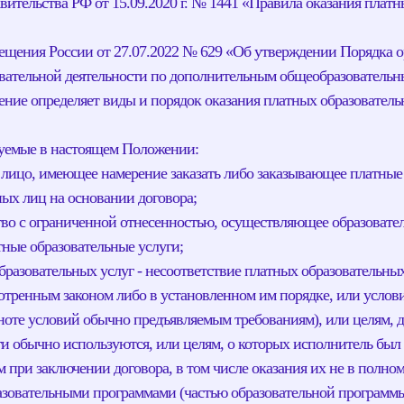
вительства РФ от 15.09.2020 г. № 1441 «Правила оказания плат
щения России от 27.07.2022 № 629 «Об утверждении Порядка о
вательной деятельности по дополнительным общеобразовательн
ение определяет виды и порядок оказания платных образовател
зуемые в настоящем Положении:
е лицо, имеющее намерение заказать либо заказывающее платные
ных лиц на основании договора;
во с ограниченной отнесенностью, осуществляющее образовател
ные образовательные услуги;
бразовательных услуг - несоответствие платных образовательны
отренным законом либо в установленном им порядке, или услови
ноте условий обычно предъявляемым требованиям), или целям, 
ги обычно используются, или целям, о которых исполнитель был 
м при заключении договора, в том числе оказания их не в полном
зовательными программами (частью образовательной программы