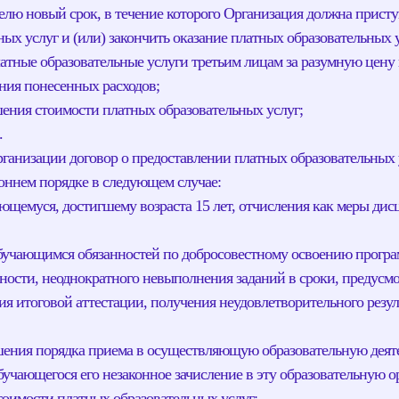
телю новый срок, в течение которого Организация должна прист
ых услуг и (или) закончить оказание платных образовательных у
латные образовательные услуги третьим лицам за разумную цену 
ия понесенных расходов;
шения стоимости платных образовательных услуг;
.
рганизации договор о предоставлении платных образовательных 
роннем порядке в следующем случае:
ающемуся, достигшему возраста 15 лет, отчисления как меры ди
обучающимся обязанностей по добросовестному освоению прог
стности, неоднократного невыполнения заданий в сроки, предус
я итоговой аттестации, получения неудовлетворительного резул
шения порядка приема в осуществляющую образовательную деят
бучающегося его незаконное зачисление в эту образовательную о
тоимости платных образовательных услуг;