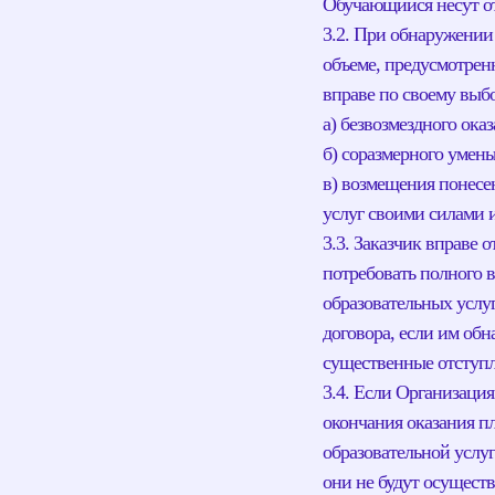
Обучающийся несут от
3.2. При обнаружении 
объеме, предусмотрен
вправе по своему выбо
а) безвозмездного ока
б) соразмерного умен
в) возмещения понесе
услуг своими силами 
3.3. Заказчик вправе 
потребовать полного 
образовательных услуг
договора, если им об
существенные отступл
3.4. Если Организация
окончания оказания п
образовательной услуг
они не будут осуществ