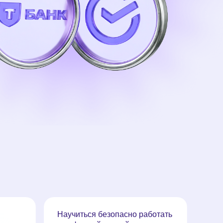
й средой
рофессии
можные пути
Научиться безопасно работать