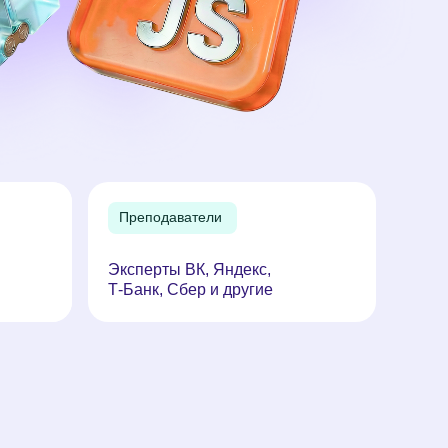
Преподаватели
Эксперты ВК, Яндекс,
Т-Банк, Сбер и другие
аптируются
мательность,
кать компромисс
у именно они
ать этот навык?
 в учёбе