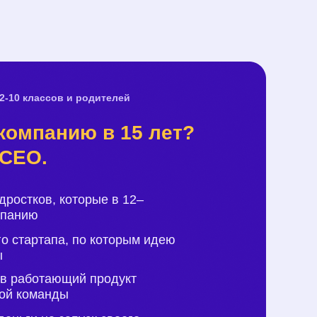
2-10 классов и родителей
-компанию в 15 лет?
 CEO.
дростков, которые в 12–
мпанию
го стартапа, по которым идею
ы
 в работающий продукт
шой команды