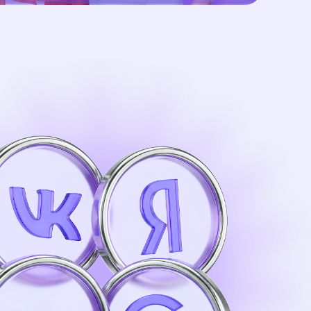
о
й
 безопасно работать
 отличаются