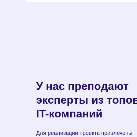
Разобраться, какие
Увидеть возможн
Понять, чем отли
технологии существуют
пути развития
разные IT-профес
и зачем они нужны
У нас преподают
эксперты из топо
IT-компаний
Для реализации проекта привлечены