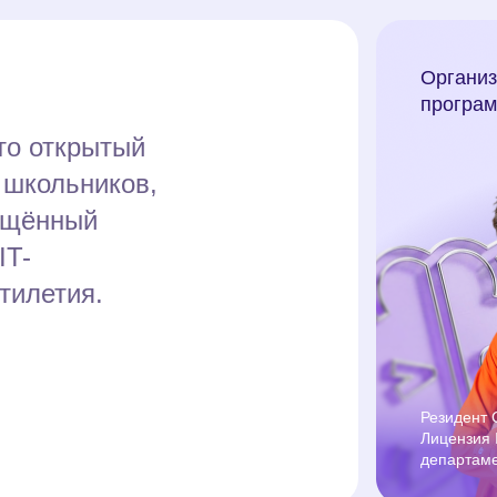
Органи
програм
то открытый
 школьников,
вящённый
IT-
тилетия.
Резидент 
Лицензия 
департаме