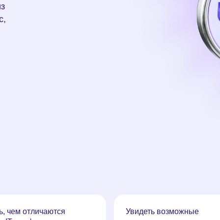
с цифрово
разные IT-п
из
с,
Увидеть воз
развития
ь, чем отличаются
Увидеть возможные