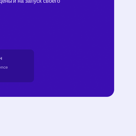
деньги на запуск своего
ч
ence