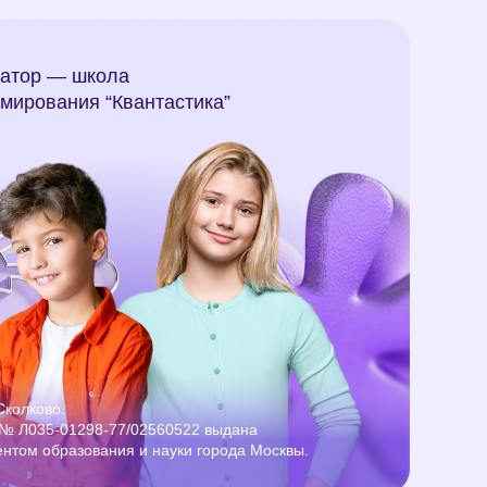
затор — школа
мирования “Квантастика”
Сколково.
№ Л035-01298-77/02560522 выдана
нтом образования и науки города Москвы.