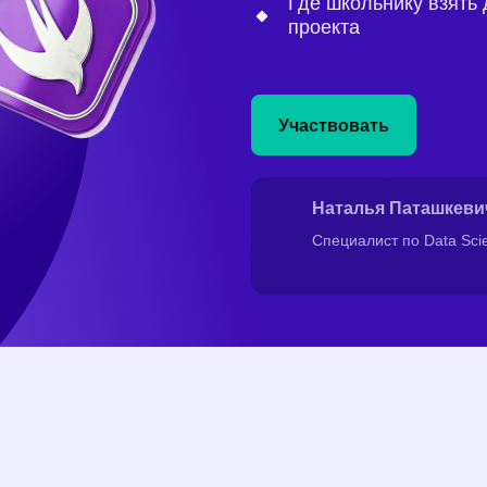
Где школьнику взять 
проекта
Участвовать
Наталья Паташкеви
Специалист по Data Sci