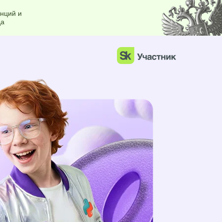
нций и
да