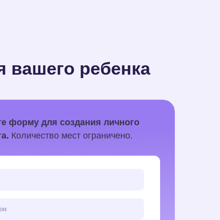
я вашего ребенка
е форму для создания личного
та.
Количество мест ограничено.