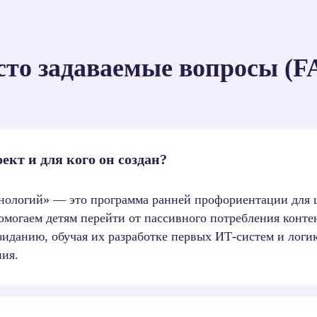
сто задаваемые вопросы (F
 форму для создания личного
оект и для кого он создан?
Количество мест ограничено.
нологий» — это программа ранней профориентации для 
омогаем детям перейти от пассивного потребления конте
зиданию, обучая их разработке первых ИТ-систем и логи
ия.