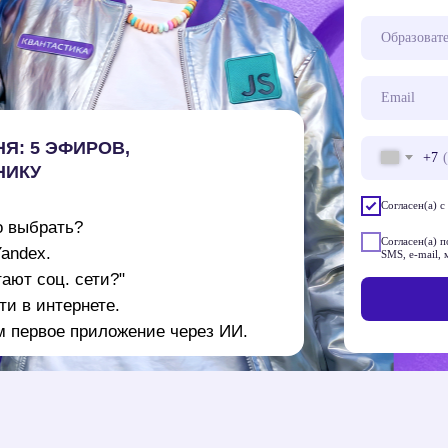
Я: 5 ЭФИРОВ,
+7
НИКУ
Согласен(а) с
о выбрать?
Согласен(а) 
andex.
SMS, e-mail,
ают соц. сети?"
и в интернете.
м первое приложение через ИИ.