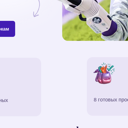
окам
8 готовых про
ных