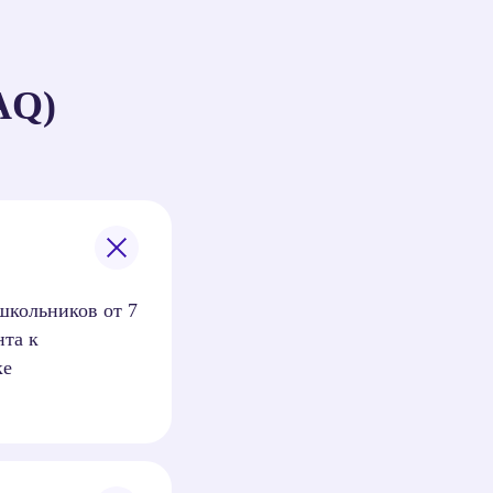
AQ)
школьников от 7
нта к
ке