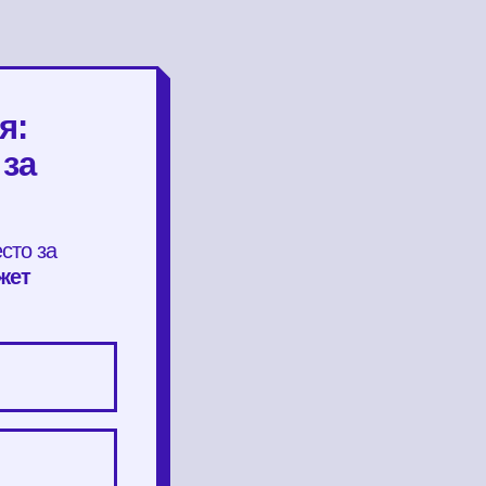
я:
 за
сто за
жет