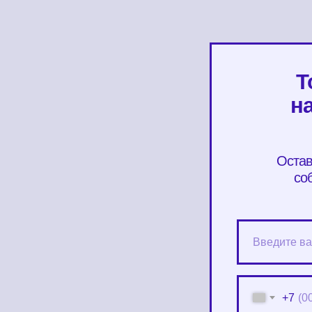
Т
на
Остав
со
+7